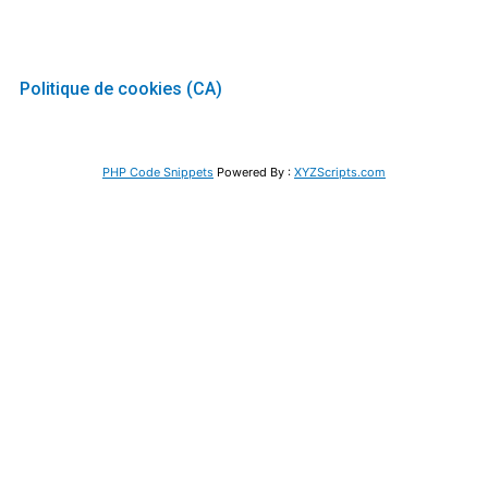
Politique de cookies (CA)
Copyright © 2026 M.A.I.N.S (Nouveau site web) Mission d'Aide
Internationale Nouveaux Sommets
PHP Code Snippets
Powered By :
XYZScripts.com