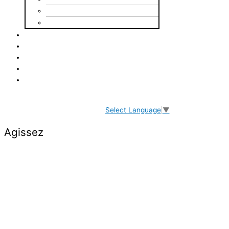
Mot du président
Équipe de direction
Nos projets
Agissez
À parrainer
Déjà parrainé
Contact
Select Language
▼
Agissez