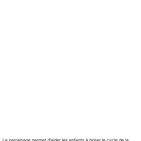
Le parrainage permet d’aider les enfants à briser le cycle de la