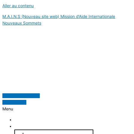
Aller au contenu
M.A.I.N.S (Nouveau site web) Mission d'Aide Internationale
Nouveaux Sommets
Mission d'Aide Internationale Nouveaux
Sommets
Parrainer un enfant
Faire un don
Menu
Accueil
À propos
Qui sommes-nous