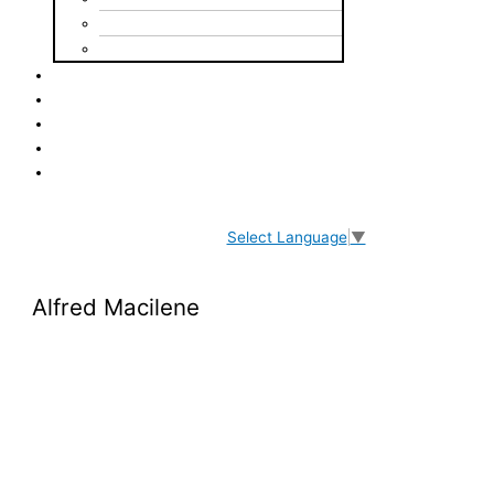
Mot du président
Équipe de direction
Nos projets
Agissez
À parrainer
Déjà parrainé
Contact
Select Language
▼
Alfred Macilene