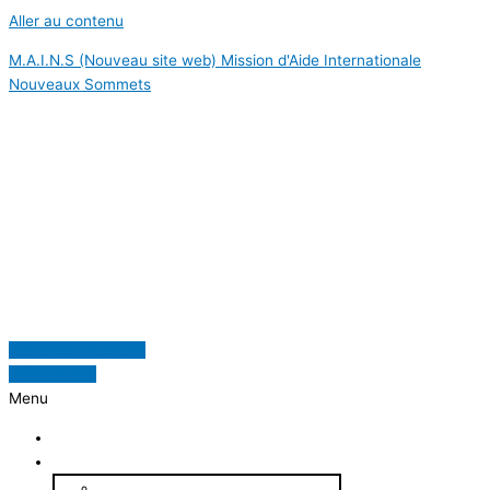
Aller au contenu
M.A.I.N.S (Nouveau site web) Mission d'Aide Internationale
Nouveaux Sommets
Mission d'Aide Internationale Nouveaux
Sommets
Parrainer un enfant
Faire un don
Menu
Accueil
À propos
Qui sommes-nous