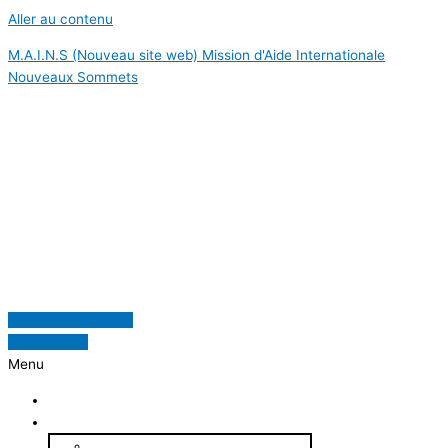
Aller au contenu
M.A.I.N.S (Nouveau site web) Mission d'Aide Internationale
Nouveaux Sommets
Mission d'Aide Internationale Nouveaux
Sommets
Parrainer un enfant
Faire un don
Menu
Accueil
À propos
Qui sommes-nous