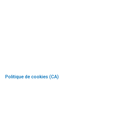
Politique de cookies (CA)
Copyright © 2026 M.A.I.N.S (Nouveau site web) Mission d'Aide
Internationale Nouveaux Sommets
PHP Code Snippets
Powered By :
XYZScripts.com