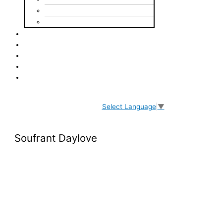
Mot du président
Équipe de direction
Nos projets
Agissez
À parrainer
Déjà parrainé
Contact
Select Language
▼
Soufrant Daylove